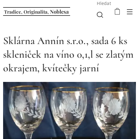
Hledat
Noblesa
Tradice, Originalita,
Sklárna Annín s.r.o., sada 6 ks
skleniček na víno 0,1,l se zlatým
okrajem, kvítečky jarní