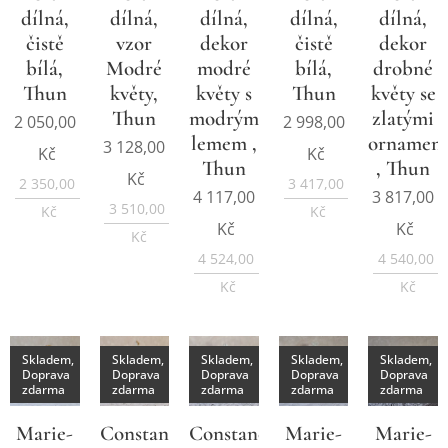
dílná,
dílná,
dílná,
dílná,
dílná,
čistě
vzor
dekor
čistě
dekor
bílá,
Modré
modré
bílá,
drobné
Thun
květy,
květy s
Thun
květy se
Thun
modrým
zlatými
2 050,00
2 998,00
lemem ,
ornamen
3 128,00
Kč
Kč
Thun
, Thun
Kč
2 350,00
3 417,00
4 117,00
3 817,00
3 510,00
Kč
Kč
Kč
Kč
Kč
4 524,00
4 540,00
Kč
Kč
Skladem,
Skladem,
Skladem,
Skladem,
Skladem,
Doprava
Doprava
Doprava
Doprava
Doprava
zdarma
zdarma
zdarma
zdarma
zdarma
Marie-
Constance,
Constance,
Marie-
Marie-