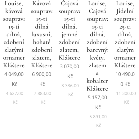
Louise,
Kávová
Čajová
Louise,
Louise,
kávová
souprava
souprava
Čajová
Jídelní
souprava
15-ti
15-ti
souprava
souprava
15-ti
dílná
dílná,
15-ti
25-ti
dílná,
luxusní,
jemné
dílná,
dílná,
zdobení
bohaté
zdobení
zdobení
zdobení
zlatými
zdobení
zlatem,
barevnými
zlatým
ornamenty,
zlatem,
Klášterec
květy,
ornamen
Klášterec
Klášterec
zlatem
Klášterec
3 070,00
a
4 049,00
6 900,00
10 490,0
Kč
kobaltem,
Kč
Kč
0
Kč
3 336,00
Klášterec
4 627,00
7 883,00
11 300,00
Kč
5 157,00
Kč
Kč
Kč
Kč
5 891,00
Kč