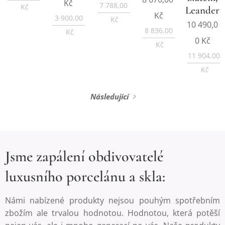
Kč
7 788,00
Kč
Leander
Kč
3 900,00
Kč
10 490,0
8 836,00
Kč
0
Kč
Kč
11 904,00
Kč
Následující
Jsme zapálení obdivovatelé
luxusního porcelánu a skla:
Námi nabízené produkty nejsou pouhým spotřebním
zbožím ale trvalou hodnotou. Hodnotou, která potěší