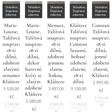
Skladem,
Skladem,
Skladem,
Skladem,
Skladem,
Doprava
Doprava
Doprava
Doprava
Doprava
zdarma
zdarma
zdarma
zdarma
zdarma
Marie-
Marie-
Menuet,
Klášterec,
Constanc
Louise,
Louise,
Talířová
Talířová
Talířová
Talířová
Talířová
souprava
souprava
souprava
souprava
souprava
18-ti
Constance
18-ti
18-ti
18-ti
dílná,
luxusní,
dílná,
dílná,
dílná,
zdobení
bohaté
jemné
zdobení
dekor
jemnou
zdobení
zdobení
zlatými
barevné
zlatou
zlatem,
zlatem,
ornamenty,
květy se
linkou,
18-ti
Klášterec
Klášterec
zlatým
Klášterec
dílná
2 997,00
zdobením,
5 530,00
3 497,00
9 100,00
Kč
Klášterec
Kč
Kč
Kč
3 102,00
5 589,00
6 530,00
3 828,00
11 162,00
Kč
Kč
Kč
Kč
Kč