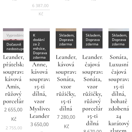
6 387,00
Kč
Vyprodáno
K
Skladem,
Skladem,
Skladem,
dodání
Doprava
Doprava
Doprava
za 2
zdarma
zdarma
zdarma
Dočasně
měsíce,
nedostupné
Doprava
Leander,
Mery-
Leander,
Leander,
Sonáta,
zdarma
přátelská
Anne,
kávová
čajová
Luxusní
souprava
kávová
souprava
souprava
čajová
kávová
souprava
Sonáta,
Sonáta,
souprava
Amis,
15-ti
vzor
vzor
15-ti
růžový
dílná,
růžičky,
růžičky,
dílná,
porcelán
vzor
15-ti
růžový
bohatě
Myslivec,
dílná
porcelán,
zdobená
2 655,00
Leander
15-ti
24
7 280,00
Kč
dílná
karátový
3 650,00
Kč
2 755,00
zlatem,
8 670,00