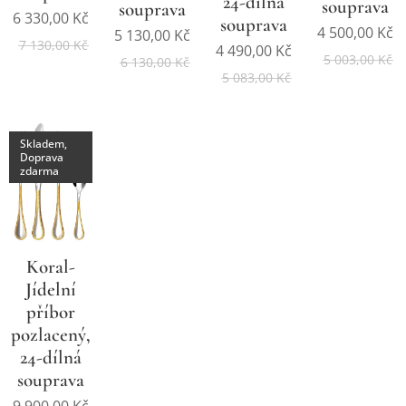
24-dílná
souprava
souprava
6 330,00
Kč
souprava
4 500,00
Kč
5 130,00
Kč
7 130,00
Kč
4 490,00
Kč
5 003,00
Kč
6 130,00
Kč
5 083,00
Kč
Skladem,
Doprava
zdarma
Koral-
Jídelní
příbor
pozlacený,
24-dílná
souprava
9 900,00
Kč