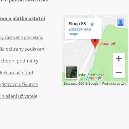
va a platba ostatní
og růžového porcelánu
dla ochrany soukrom
í
chodní podmínky
Reklamační řád
gistrace uživatele
ihlášení uživatel
e