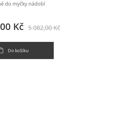
né do myčky nádobí
,00
Kč
5 082,00
Kč
Do košíku