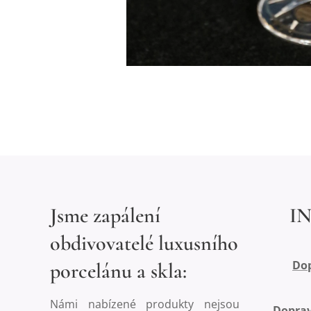
Jsme zapálení
I
obdivovatelé luxusního
Dop
porcelánu a skla:
Námi nabízené produkty nejsou
Doprav