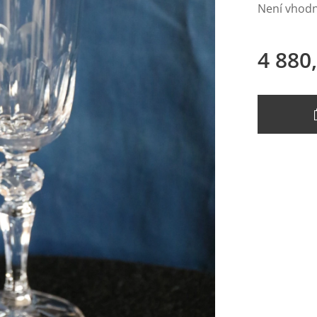
Není vhod
4 880