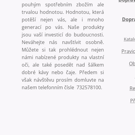
pouhým spotřebním zbožím ale
trvalou hodnotou. Hodnotou, která
Dopra
potěší nejen vás, ale i mnoho
generací po vás. Naše produkty
jsou vaší investicí do budoucnosti.
Katal
Neváhejte nás navštívit osobně.
Můžete si tak prohlédnout nejen
Pravi
námi nabízené produkty na vlastní
Ob
oči, ale také posedět nad šálkem
dobré kávy nebo čaje. Předem si
však návštěvu prosím domluvte na
našem telefonním čísle 732578100.
Re
Př