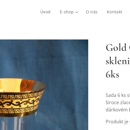
Úvod
E-shop
O nás
Kontakt
Gold 
sklen
6ks
Sada 6 ks s
široce zla
dárkovém 
Produkt je