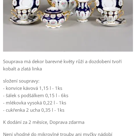
Souprava má dekor barevné květy růží a dozdobení tvoří
kobalt a zlatá linka
složení soupravy:
- konvice kávová 1,15 l - 1ks
- šálek s podšálkem 0,15 l - 6ks
- mlékovka vysoká 0,22 l - 1ks
- cukřenka 2 ucha 0,35 l - 1ks
K dodání za 2 měsíce, Doprava zdarma
Není vhodné do mikrovlné trouby ani myčky nádobí