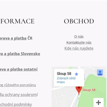
NFORMACE
OBCHOD
O nás
rava a platba
ČR
Kontaktujte nás
Kde nás najdete
a a platba Slovensko
va a platba ostatní
og růžového porcelánu
dla ochrany soukrom
í
chodní podmínky