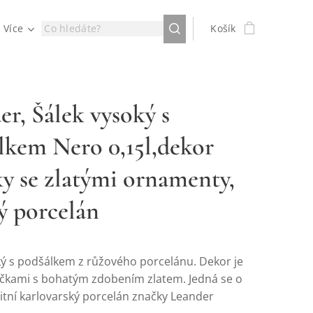
Více
Košík
er, Šálek vysoký s
lkem Nero 0,15l,dekor
ky se zlatými ornamenty,
ý porcelán
ký s podšálkem z růžového porcelánu. Dekor je
ičkami s bohatým zdobením zlatem. Jedná se o
litní karlovarský porcelán značky Leander