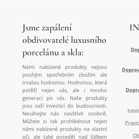
Jsme zapálení
I
obdivovatelé luxusního
Dop
porcelánu a skla:
Námi nabízené produkty nejsou
Doprav
pouhým spotřebním zbožím ale
trvalou hodnotou. Hodnotou, která
Dopra
potěší nejen vás, ale i mnoho
generací po vás. Naše produkty
jsou vaší investicí do budoucnosti.
Katal
Neváhejte nás navštívit osobně.
Můžete si tak prohlédnout nejen
Pravi
námi nabízené produkty na vlastní
Ob
oči, ale také posedět nad šálkem