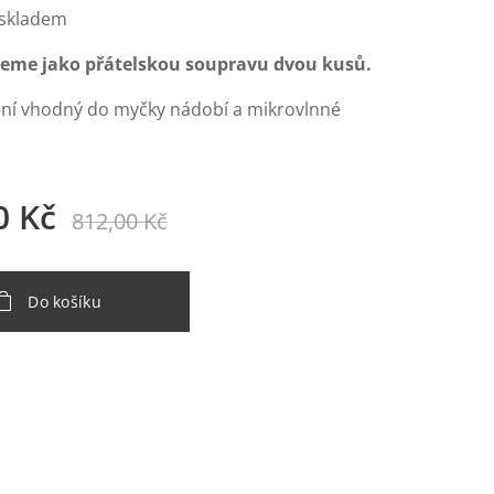
 skladem
eme jako přátelskou soupravu dvou kusů.
ní vhodný do myčky nádobí a mikrovlnné
0
Kč
812,00
Kč
Do košíku