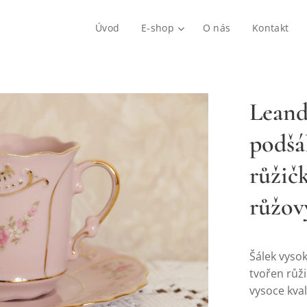
Úvod
E-shop
O nás
Kontakt
Leand
podšá
růžič
růžov
Šálek vyso
tvořen růž
vysoce kva