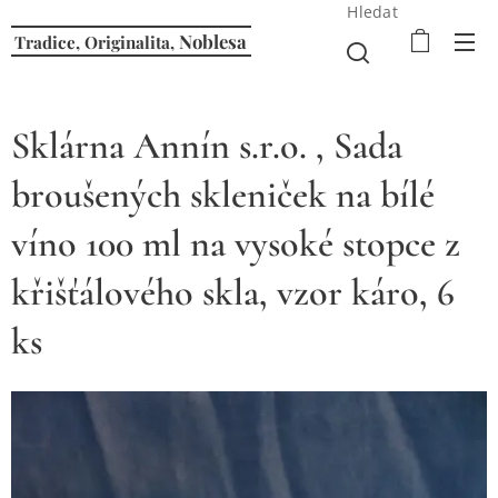
Hledat
Noblesa
Tradice, Originalita,
Sklárna Annín s.r.o. , Sada
broušených skleniček na bílé
víno 100 ml na vysoké stopce z
křišťálového skla, vzor káro, 6
ks